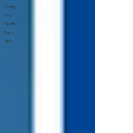
Seiling
Hval
Nordlys
Aurora
Ørn