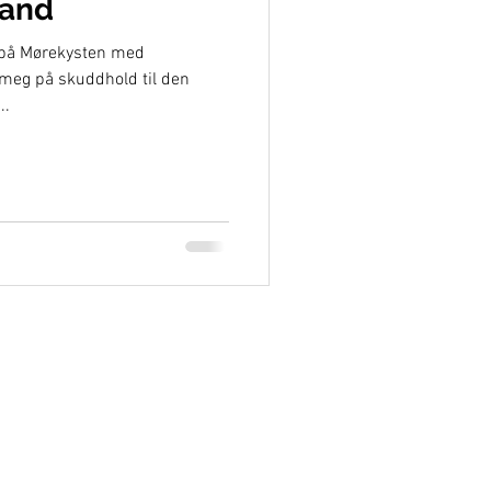
land
åt på Mørekysten med
 meg på skuddhold til den
..