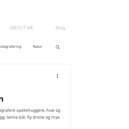
ABOUT ME
Blog
otografering
Natur
n
otografere spekkhuggere, hval og
gg, tenne bål, fly drone og mye