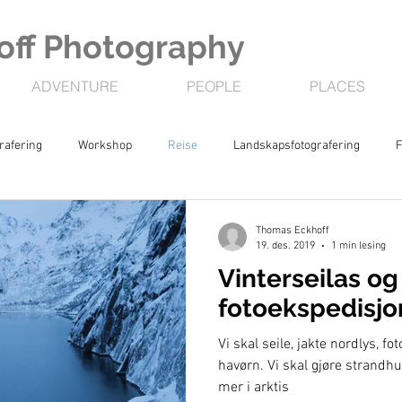
ff Photography
ADVENTURE
PEOPLE
PLACES
rafering
Workshop
Reise
Landskapsfotografering
F
Aurora
Ørn
Thomas Eckhoff
19. des. 2019
1 min lesing
Vinterseilas og
fotoekspedisjo
Vi skal seile, jakte nordlys, f
havørn. Vi skal gjøre strandhu
mer i arktis