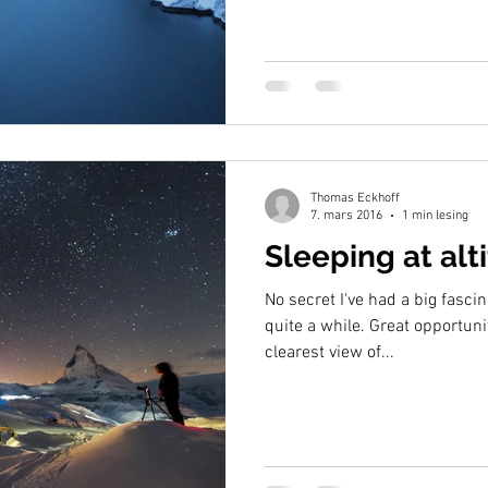
Thomas Eckhoff
7. mars 2016
1 min lesing
Sleeping at alt
No secret I've had a big fascin
quite a while. Great opportuni
clearest view of...