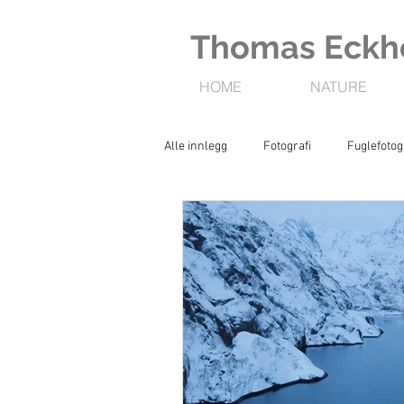
Thomas Eckho
HOME
NATURE
Alle innlegg
Fotografi
Fuglefotog
Seiling
Hval
Nordlys